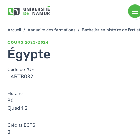
Aller au contenu principal
Aller
au
contenu
principal
Accueil
Annuaire des formations
Bachelier en histoire de l'art
You
are
COURS
2023-2024
here
Égypte
Code de l'UE
LARTB032
Horaire
30
Quadri 2
Crédits ECTS
3