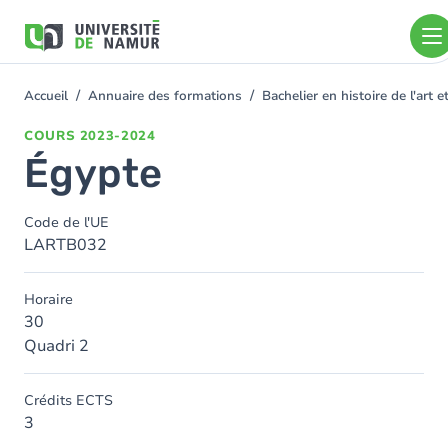
Aller au contenu principal
Aller
au
contenu
principal
Accueil
Annuaire des formations
Bachelier en histoire de l'art
You
are
COURS
2023-2024
here
Égypte
Code de l'UE
LARTB032
Horaire
30
Quadri 2
Crédits ECTS
3