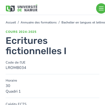
Aller au contenu principal
Aller
au
contenu
principal
Accueil
Annuaire des formations
Bachelier en langues et lettr
You
are
COURS
2024-2025
here
Ecritures
fictionnelles I
Code de l'UE
LROMB034
Horaire
30
Quadri 1
Crédits ECTS