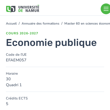
Aller au contenu principal
Aller
au
contenu
principal
Accueil
Annuaire des formations
Master 60 en sciences économ
You
are
COURS
2026-2027
here
Economie publique
Code de l'UE
EFAEM057
Horaire
30
Quadri 1
Crédits ECTS
5