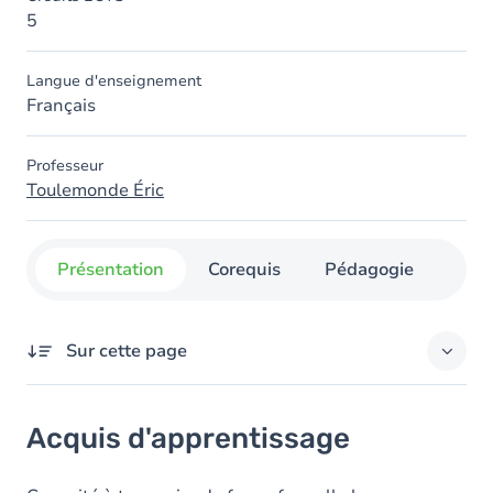
5
Langue d'enseignement
Français
Professeur
Toulemonde Éric
Présentation
Corequis
Pédagogie
Org
Sur cette page
Acquis d'apprentissage
Acquis d'apprentissage
Objectifs