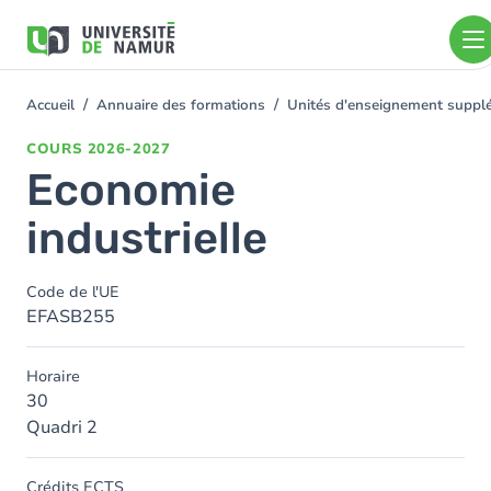
Aller au contenu principal
Aller
au
contenu
principal
Accueil
Annuaire des formations
Unités d'enseignement supplé
You
are
COURS
2026-2027
here
Economie
industrielle
Code de l'UE
EFASB255
Horaire
30
Quadri 2
Crédits ECTS