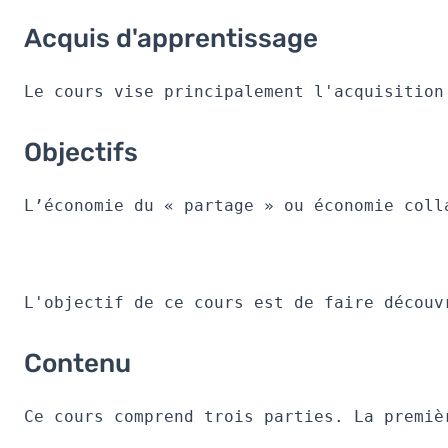
Acquis d'apprentissage
Acquis d'apprentissage
Objectifs
Contenu
Le cours vise principalement l'acquisition
Table des matières
Objectifs
L’économie du « partage » ou économie coll
L'objectif de ce cours est de faire découv
Contenu
Ce cours comprend trois parties. La premiè