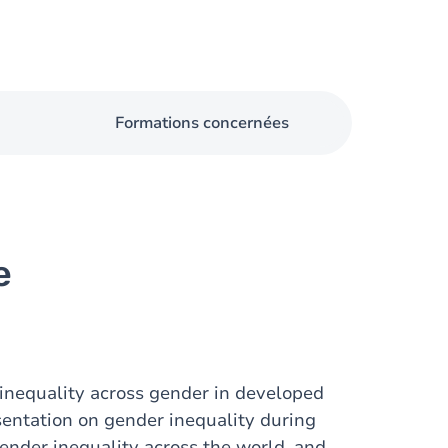
Formations concernées
e
 inequality across gender in developed
sentation on gender inequality during
ender inequality across the world, and