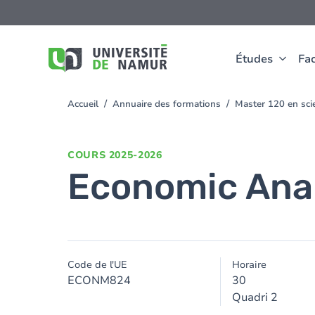
Aller au contenu principal
Aller
au
contenu
principal
Études
Fac
Accueil
Annuaire des formations
Master 120 en scie
You
are
here
COURS
2025-2026
Economic Anal
Code de l'UE
Horaire
ECONM824
30
Quadri 2