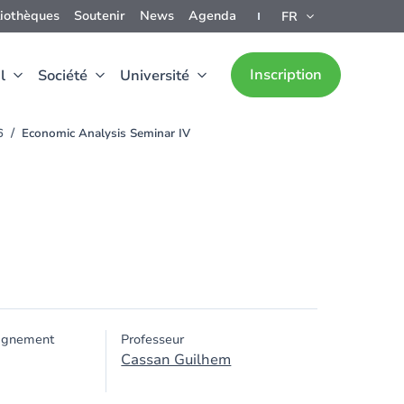
liothèques
Soutenir
News
Agenda
FR
Inscription
l
Société
Université
6
Economic Analysis Seminar IV
ignement
Professeur
Cassan Guilhem