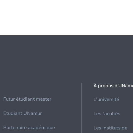
À propos d'UNam
Futur étudiant master
L'université
Etudiant UNamur
Les facultés
Partenaire académique
Les instituts de