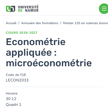
Aller au contenu principal
Aller
au
contenu
principal
Accueil
Annuaire des formations
Master 120 en sciences écono
You
are
COURS
2026-2027
here
Econométrie
appliquée :
microéconométrie
Code de l'UE
LECON2033
Horaire
30 12
Quadri 1