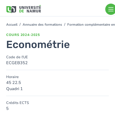
Aller au contenu principal
Aller
au
contenu
principal
Accueil
Annuaire des formations
Formation complémentaire e
You
are
COURS
2024-2025
here
Econométrie
Code de l'UE
ECGEB352
Horaire
45 22.5
Quadri 1
Crédits ECTS
5