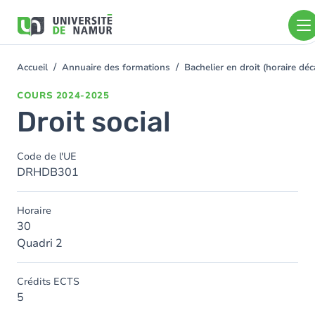
Aller au contenu principal
Aller
au
contenu
principal
Accueil
Annuaire des formations
Bachelier en droit (horaire d
You
are
COURS
2024-2025
here
Droit social
Code de l'UE
DRHDB301
Horaire
30
Quadri 2
Crédits ECTS
5