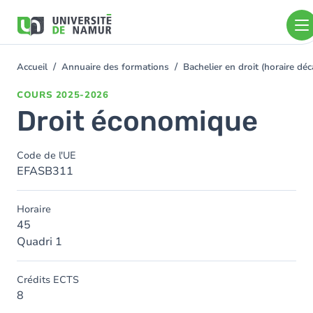
Aller au contenu principal
Aller
au
contenu
principal
Accueil
Annuaire des formations
Bachelier en droit (horaire d
You
are
COURS
2025-2026
here
Droit économique
Code de l'UE
EFASB311
Horaire
45
Quadri 1
Crédits ECTS
8