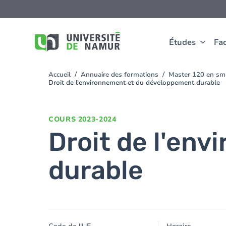
Aller au contenu principal
Aller
au
contenu
principal
Études
Fac
Accueil
Annuaire des formations
Master 120 en sma
You
Droit de l'environnement et du développement durable
are
here
COURS
2023-2024
Droit de l'en
durable