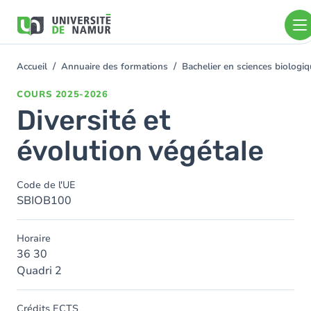
Aller au contenu principal
Aller
au
contenu
principal
Accueil
Annuaire des formations
Bachelier en sciences biolog
You
are
COURS
2025-2026
here
Diversité et
évolution végétale
Code de l'UE
SBIOB100
Horaire
36 30
Quadri 2
Crédits ECTS