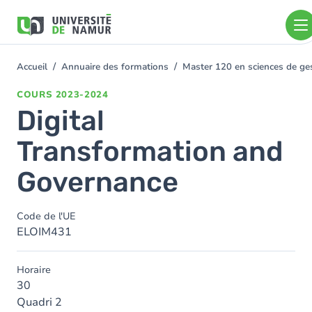
Aller au contenu principal
Aller
au
contenu
principal
Accueil
Annuaire des formations
Master 120 en sciences de ges
You
are
COURS
2023-2024
here
Digital
Transformation and
Governance
Code de l'UE
ELOIM431
Horaire
30
Quadri 2