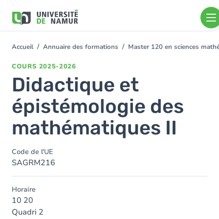
Aller au contenu principal
Aller
au
contenu
principal
Accueil
Annuaire des formations
Master 120 en sciences mathé
You
are
COURS
2025-2026
here
Didactique et
épistémologie des
mathématiques II
Code de l'UE
SAGRM216
Horaire
10 20
Quadri 2