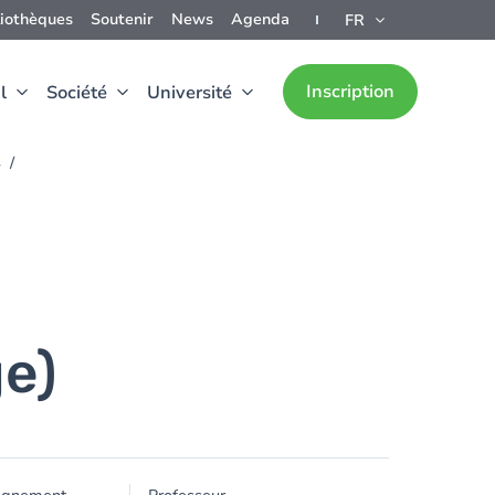
liothèques
Soutenir
News
Agenda
FR
Inscription
l
Société
Université
4
e)