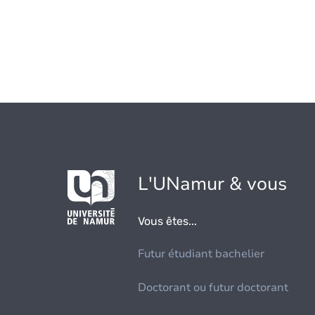
L'UNamur & vous
Vous êtes...
Futur étudiant bachelier
Doctorant ou futur doctorant