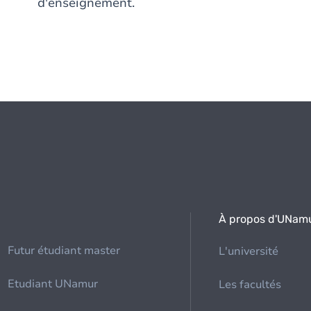
d'enseignement.
À propos d'UNam
Futur étudiant master
L'université
Etudiant UNamur
Les facultés