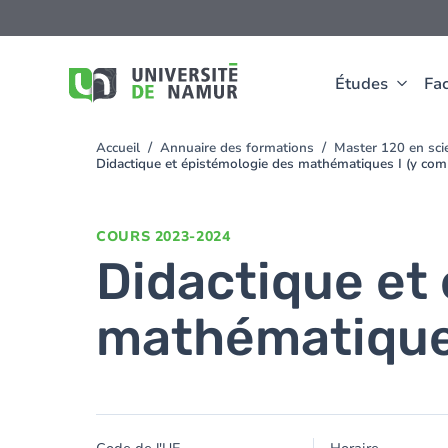
Aller au contenu principal
Aller
au
contenu
principal
Études
Fac
Accueil
Annuaire des formations
Master 120 en scie
You
Didactique et épistémologie des mathématiques I (y comp
are
here
COURS
2023-2024
Didactique et
mathématiques