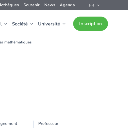
liothèques
Soutenir
News
Agenda
FR
Inscription
l
Société
Université
des mathématiques
ignement
Professeur