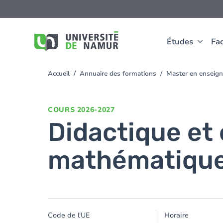
Aller au contenu principal
Aller
au
contenu
principal
Études
Fac
Accueil
Annuaire des formations
Master en enseign
You
are
here
COURS
2026-2027
Didactique et
mathématiqu
Code de l'UE
Horaire