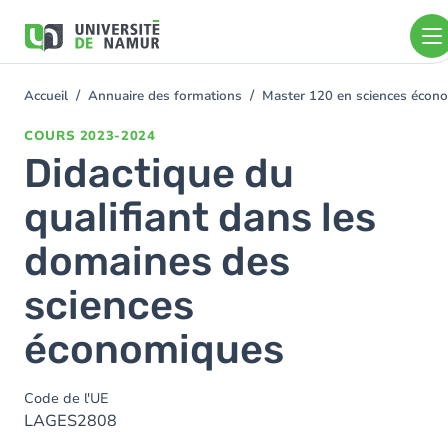
Aller au contenu principal
Aller
au
contenu
principal
Accueil
Annuaire des formations
Master 120 en sciences économ
You
are
COURS
2023-2024
here
Didactique du
qualifiant dans les
domaines des
sciences
économiques
Code de l'UE
LAGES2808