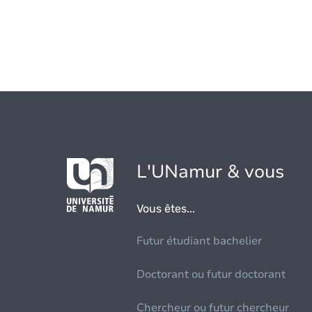
L'UNamur & vous
Vous êtes...
Futur étudiant bachelier
Doctorant ou futur doctorant
Chercheur ou futur chercheur