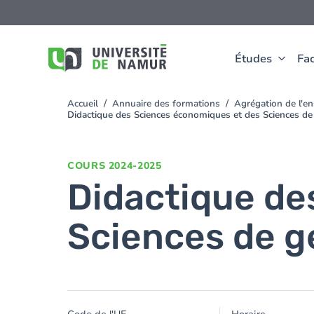
Aller au contenu principal
Aller
au
contenu
principal
Études
Fac
Accueil
Annuaire des formations
Agrégation de l'e
You
Didactique des Sciences économiques et des Sciences de 
are
here
COURS
2024-2025
Didactique de
Sciences de ge