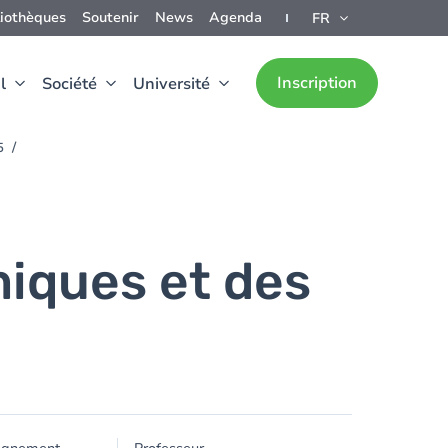
liothèques
Soutenir
News
Agenda
FR
Inscription
l
Société
Université
5
iques et des