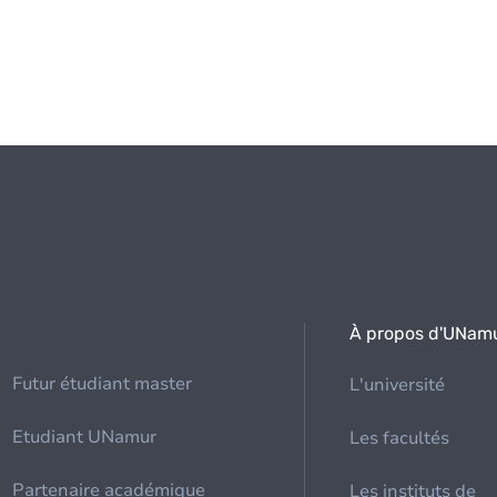
À propos d'UNam
Futur étudiant master
L'université
Etudiant UNamur
Les facultés
Partenaire académique
Les instituts de