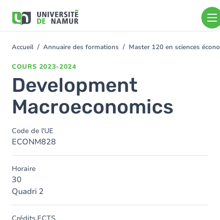
Aller au contenu principal
Aller
au
contenu
principal
Accueil
Annuaire des formations
Master 120 en sciences économ
You
are
COURS
2023-2024
here
Development
Macroeconomics
Code de l'UE
ECONM828
Horaire
30
Quadri 2
Crédits ECTS