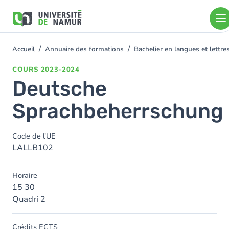
Aller au contenu principal
Aller
au
contenu
principal
Accueil
Annuaire des formations
Bachelier en langues et lett
You
are
COURS
2023-2024
here
Deutsche
Sprachbeherrschung
Code de l'UE
LALLB102
Horaire
15 30
Quadri 2
Crédits ECTS