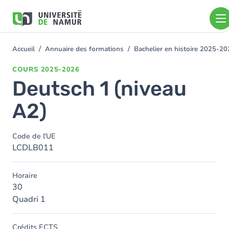
Aller au contenu principal
Aller
au
contenu
principal
Accueil
Annuaire des formations
Bachelier en histoire 2025-2
You
are
COURS
2025-2026
here
Deutsch 1 (niveau
A2)
Code de l'UE
LCDLB011
Horaire
30
Quadri 1
Crédits ECTS