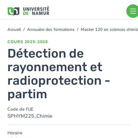
Aller au contenu principal
Aller
au
contenu
principal
Accueil
Annuaire des formations
Master 120 en sciences chimi
You
are
COURS
2025-2026
here
Détection de
rayonnement et
radioprotection -
partim
Code de l'UE
SPHYM225_Chimie
Horaire