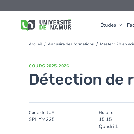
Aller au contenu principal
Aller
au
contenu
principal
Études
Fac
Accueil
Annuaire des formations
Master 120 en sci
You
are
here
COURS
2025-2026
Détection de 
Code de l'UE
Horaire
SPHYM225
15 15
Quadri 1