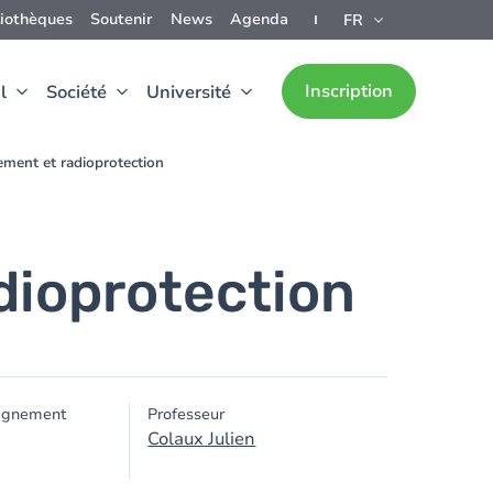
liothèques
Soutenir
News
Agenda
FR
Inscription
l
Société
Université
ement et radioprotection
dioprotection
ignement
Professeur
Colaux Julien