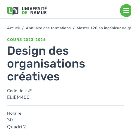
Aller au contenu principal
Aller
au
contenu
principal
Accueil
Annuaire des formations
Master 120 en ingénieur de ge
You
are
COURS
2023-2024
here
Design des
organisations
créatives
Code de l'UE
ELIEM400
Horaire
30
Quadri 2