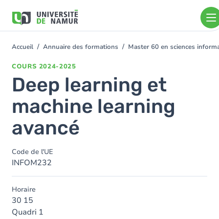
Aller au contenu principal
Aller
au
contenu
principal
Accueil
Annuaire des formations
Master 60 en sciences infor
You
are
COURS
2024-2025
here
Deep learning et
machine learning
avancé
Code de l'UE
INFOM232
Horaire
30 15
Quadri 1