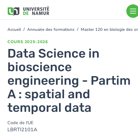
Aller au contenu principal
Aller
au
contenu
principal
Accueil
Annuaire des formations
Master 120 en biologie des or
You
are
COURS
2025-2026
here
Data Science in
bioscience
engineering - Partim
A : spatial and
temporal data
Code de l'UE
LBRTI2101A