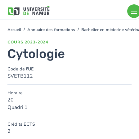
Aller au contenu principal
Aller
au
contenu
principal
Accueil
Annuaire des formations
Bachelier en médecine vétéri
You
are
COURS
2023-2024
here
Cytologie
Code de l'UE
SVETB112
Horaire
20
Quadri 1
Crédits ECTS
2