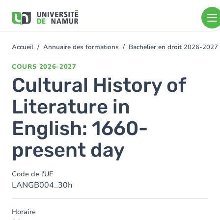
Aller au contenu principal
Aller
au
contenu
principal
Accueil
Annuaire des formations
Bachelier en droit 2026-2027
You
are
COURS
2026-2027
here
Cultural History of
Literature in
English: 1660-
present day
Code de l'UE
LANGB004_30h
Horaire