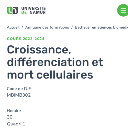
Aller au contenu principal
Aller
au
contenu
principal
Accueil
Annuaire des formations
Bachelier en sciences bioméd
You
are
COURS
2023-2024
here
Croissance,
différenciation et
mort cellulaires
Code de l'UE
MBIMB302
Horaire
30
Quadri 1