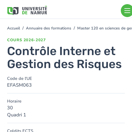
Aller au contenu principal
Aller
au
contenu
principal
Accueil
Annuaire des formations
Master 120 en sciences de ge
You
are
COURS
2026-2027
here
Contrôle Interne et
Gestion des Risques
Code de l'UE
EFASM063
Horaire
30
Quadri 1
Crédits ECTS