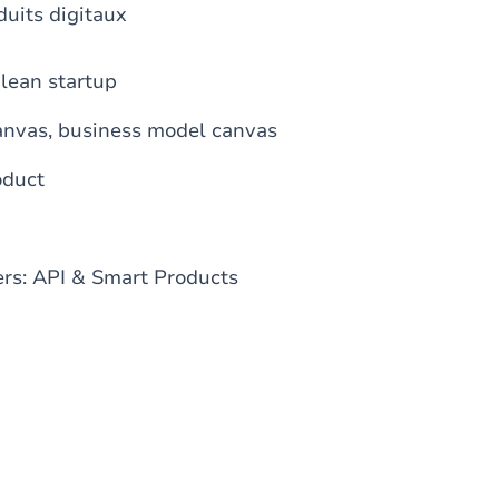
duits digitaux
 lean startup
canvas, business model canvas
oduct
ers: API & Smart Products