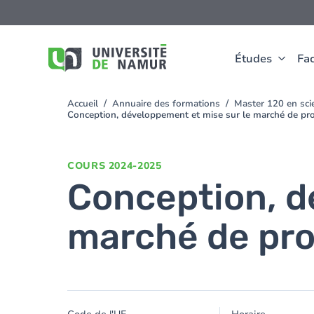
Aller au contenu principal
Aller
au
contenu
principal
Études
Fac
Accueil
Annuaire des formations
Master 120 en scie
You
Conception, développement et mise sur le marché de pro
are
here
COURS
2024-2025
Conception, d
marché de pro