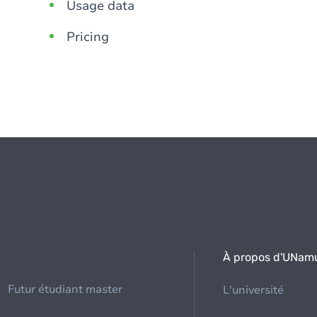
Usage data
Pricing
À propos d'UNam
Futur étudiant master
L'université