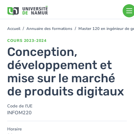
Aller au contenu principal
Aller
au
contenu
principal
Accueil
Annuaire des formations
Master 120 en ingénieur de ge
You
are
COURS
2023-2024
here
Conception,
développement et
mise sur le marché
de produits digitaux
Code de l'UE
INFOM220
Horaire