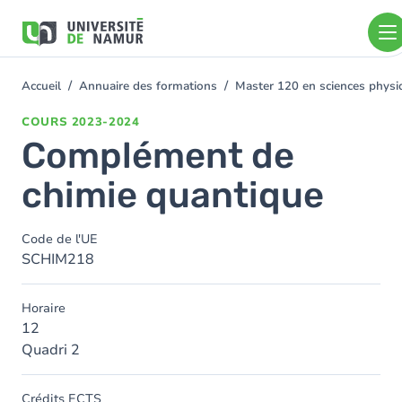
Aller au contenu principal
Aller
au
contenu
principal
Accueil
Annuaire des formations
Master 120 en sciences physi
You
are
COURS
2023-2024
here
Complément de
chimie quantique
Code de l'UE
SCHIM218
Horaire
12
Quadri 2
Crédits ECTS