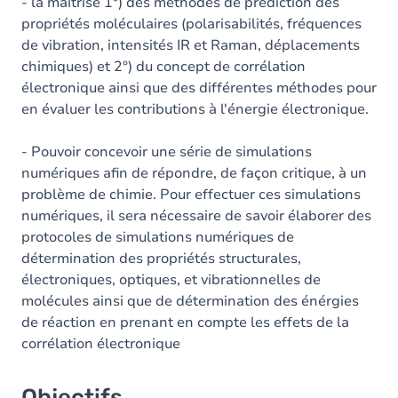
Contenu
- la maitrise 1°) des méthodes de prédiction des
propriétés moléculaires (polarisabilités, fréquences
Table des matières
de vibration, intensités IR et Raman, déplacements
chimiques) et 2°) du concept de corrélation
Exercices
électronique ainsi que des différentes méthodes pour
en évaluer les contributions à l'énergie électronique.
- Pouvoir concevoir une série de simulations
numériques afin de répondre, de façon critique, à un
problème de chimie. Pour effectuer ces simulations
numériques, il sera nécessaire de savoir élaborer des
protocoles de simulations numériques de
détermination des propriétés structurales,
électroniques, optiques, et vibrationnelles de
molécules ainsi que de détermination des énérgies
de réaction en prenant en compte les effets de la
corrélation électronique
Objectifs