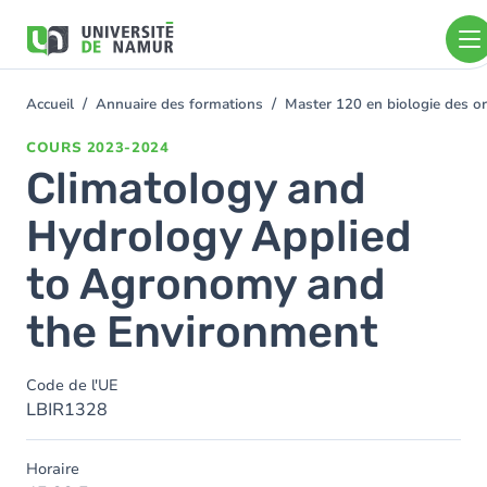
Aller au contenu principal
Aller
au
contenu
principal
Accueil
Annuaire des formations
Master 120 en biologie des or
You
are
COURS
2023-2024
here
Climatology and
Hydrology Applied
to Agronomy and
the Environment
Code de l'UE
LBIR1328
Horaire