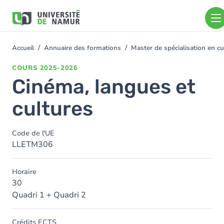
Aller au contenu principal
Aller
au
contenu
principal
Accueil
Annuaire des formations
Master de spécialisation en 
You
are
COURS
2025-2026
here
Cinéma, langues et
cultures
Code de l'UE
LLETM306
Horaire
30
Quadri 1 + Quadri 2
Crédits ECTS