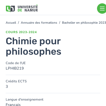
Aller au contenu principal
Aller
au
contenu
principal
Accueil
Annuaire des formations
Bachelier en philosophie 202
You
are
COURS
2023-2024
here
Chimie pour
philosophes
Code de l'UE
LPHIB219
Crédits ECTS
3
Langue d'enseignement
Français