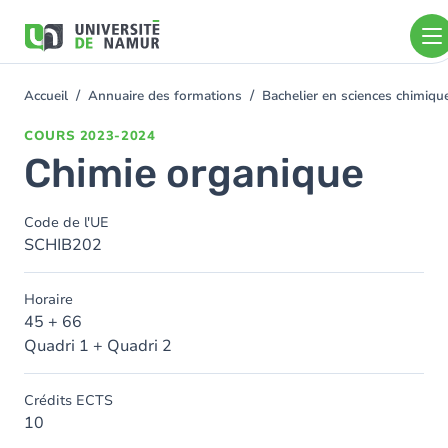
Aller au contenu principal
Aller
au
contenu
principal
Accueil
Annuaire des formations
Bachelier en sciences chimiq
You
are
COURS
2023-2024
here
Chimie organique
Code de l'UE
SCHIB202
Horaire
45 + 66
Quadri 1 + Quadri 2
Crédits ECTS
10