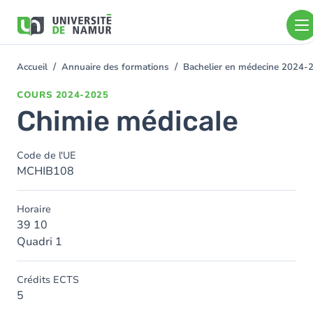
Aller au contenu principal
Aller
au
contenu
principal
Accueil
Annuaire des formations
Bachelier en médecine 2024-
You
are
COURS
2024-2025
here
Chimie médicale
Code de l'UE
MCHIB108
Horaire
39 10
Quadri 1
Crédits ECTS
5