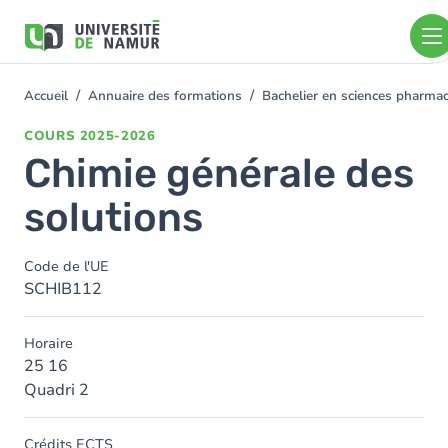
Aller au contenu principal
Aller
au
contenu
principal
Accueil
Annuaire des formations
Bachelier en sciences pharm
You
are
COURS
2025-2026
here
Chimie générale des
solutions
Code de l'UE
SCHIB112
Horaire
25 16
Quadri 2
Crédits ECTS