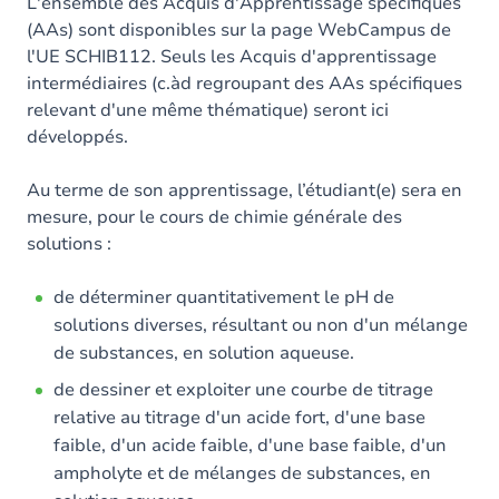
Contenu
L'ensemble des Acquis d'Apprentissage spécifiques
(AAs) sont disponibles sur la page WebCampus de
Table des matières
l'UE SCHIB112. Seuls les Acquis d'apprentissage
intermédiaires (c.àd regroupant des AAs spécifiques
Exercices
relevant d'une même thématique) seront ici
développés.
Au terme de son apprentissage, l’étudiant(e) sera en
mesure, pour le cours de chimie générale des
solutions :
de déterminer quantitativement le pH de
solutions diverses, résultant ou non d'un mélange
de substances, en solution aqueuse.
de dessiner et exploiter une courbe de titrage
relative au titrage d'un acide fort, d'une base
faible, d'un acide faible, d'une base faible, d'un
ampholyte et de mélanges de substances, en