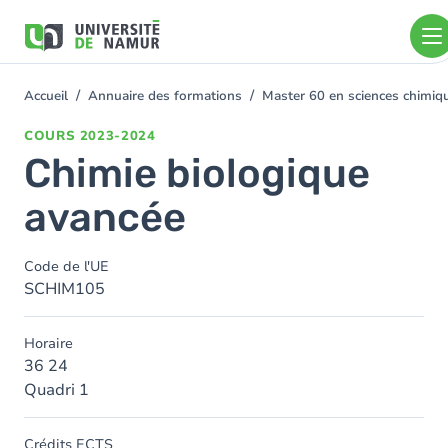
Aller au contenu principal
Aller
au
contenu
principal
Accueil
Annuaire des formations
Master 60 en sciences chimi
You
are
COURS
2023-2024
here
Chimie biologique
avancée
Code de l'UE
SCHIM105
Horaire
36 24
Quadri 1
Crédits ECTS