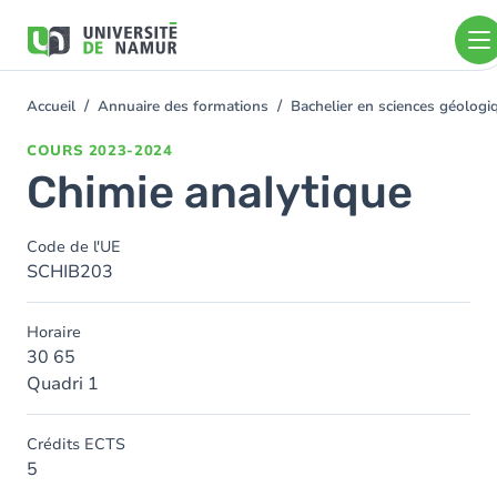
Aller au contenu principal
Aller
au
contenu
principal
Accueil
Annuaire des formations
Bachelier en sciences géolog
You
are
COURS
2023-2024
here
Chimie analytique
Code de l'UE
SCHIB203
Horaire
30 65
Quadri 1
Crédits ECTS
5