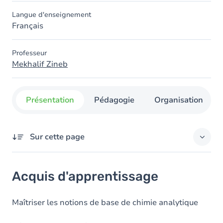
Langue d'enseignement
Français
Professeur
Mekhalif Zineb
Présentation
Pédagogie
Organisation
Sur cette page
Acquis d'apprentissage
Acquis d'apprentissage
Objectifs
Contenu
Maîtriser les notions de base de chimie analytique
Table des matières