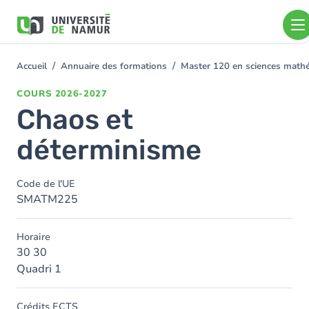
Aller au contenu principal
Aller
au
contenu
principal
Accueil
Annuaire des formations
Master 120 en sciences mat
You
are
COURS
2026-2027
here
Chaos et
déterminisme
Code de l'UE
SMATM225
Horaire
30 30
Quadri 1
Crédits ECTS