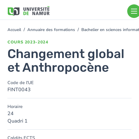
Aller au contenu principal
Aller
au
contenu
principal
Accueil
Annuaire des formations
Bachelier en sciences inform
You
are
COURS
2023-2024
here
Changement global
et Anthropocène
Code de l'UE
FINT0043
Horaire
24
Quadri 1
Crédits ECTS