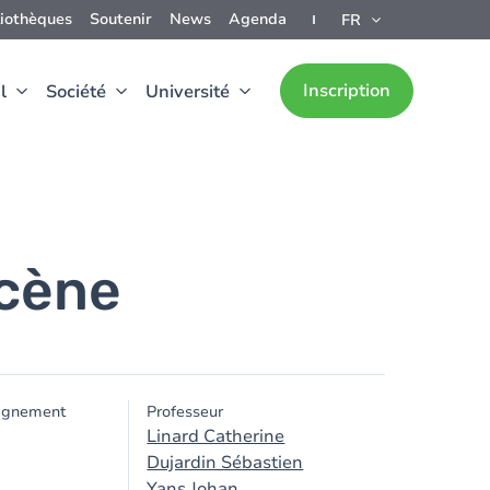
liothèques
Soutenir
News
Agenda
FR
Inscription
l
Société
Université
ocène
ignement
Professeur
Linard Catherine
Dujardin Sébastien
Yans Johan