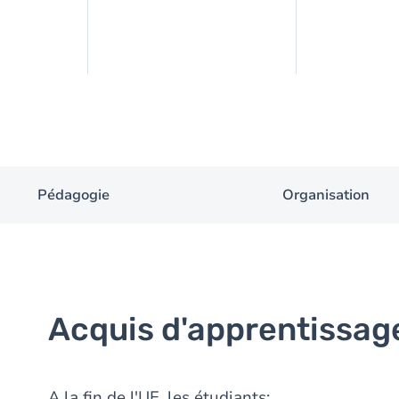
Pédagogie
Organisation
Acquis d'apprentissag
A la fin de l'UE, les étudiants: