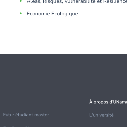
Aléas, Risques, Vulnerabilité et Résilien
Economie Ecologique
À propos d'UNam
Futur étudiant master
L'université