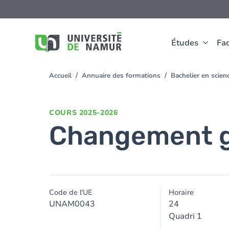
Aller au contenu principal
Aller
au
contenu
principal
Études
Fac
Accueil
Annuaire des formations
Bachelier en scie
You
are
here
COURS
2025-2026
Changement g
Code de l'UE
Horaire
UNAM0043
24
Quadri 1