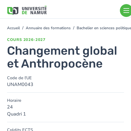
Aller au contenu principal
Aller
au
contenu
principal
Accueil
Annuaire des formations
Bachelier en sciences politiq
You
are
COURS
2026-2027
here
Changement global
et Anthropocène
Code de l'UE
UNAM0043
Horaire
24
Quadri 1
Crédits ECTS