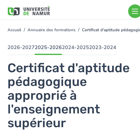
Aller au contenu principal
Aller
au
contenu
principal
Accueil
Annuaire des formations
Certificat d'aptitude pédagog
You
are
here
2026-2027
2025-2026
2024-2025
2023-2024
Certificat d'aptitude
pédagogique
approprié à
l'enseignement
supérieur