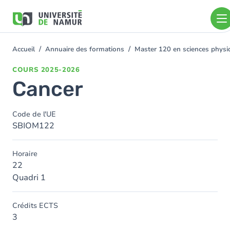
Aller au contenu principal
Aller
au
contenu
principal
Accueil
Annuaire des formations
Master 120 en sciences physiq
You
are
COURS
2025-2026
here
Cancer
Code de l'UE
SBIOM122
Horaire
22
Quadri 1
Crédits ECTS
3