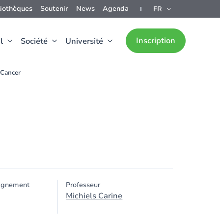
liothèques
Soutenir
News
Agenda
FR
Inscription
l
Société
Université
Cancer
ignement
Professeur
Michiels Carine