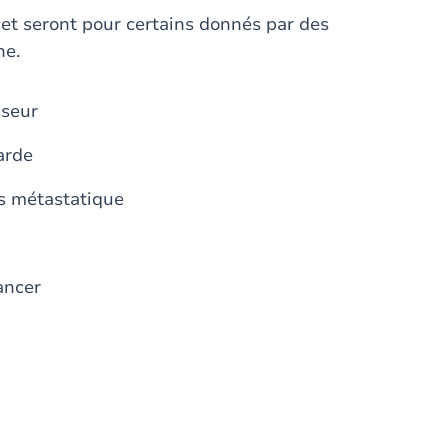
et seront pour certains donnés par des
ne.
sseur
arde
s métastatique
ancer