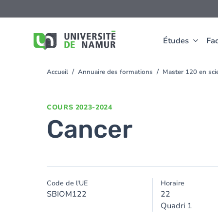
Aller au contenu principal
Aller
au
contenu
principal
Études
Fac
Accueil
Annuaire des formations
Master 120 en scie
You
are
here
COURS
2023-2024
Cancer
Code de l'UE
Horaire
SBIOM122
22
Quadri 1