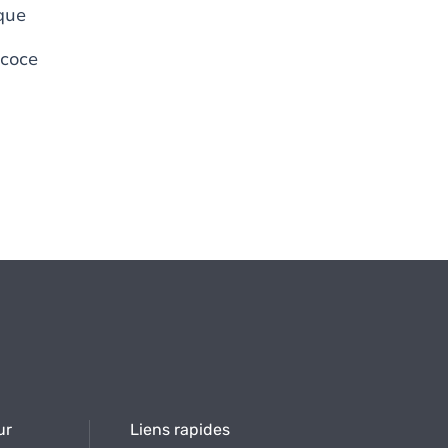
ique
écoce
ur
Liens rapides