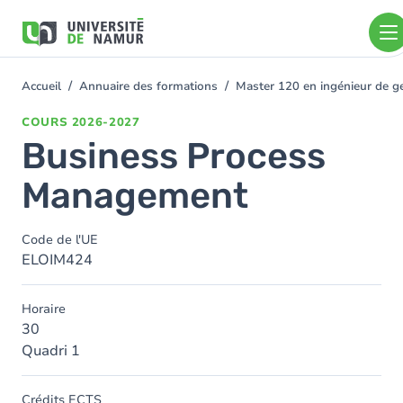
Aller au contenu principal
Aller
au
contenu
principal
Accueil
Annuaire des formations
Master 120 en ingénieur de 
You
are
COURS
2026-2027
here
Business Process
Management
Code de l'UE
ELOIM424
Horaire
30
Quadri 1
Crédits ECTS